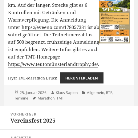
km. Auf der langen Strecke gibt es 6
Kontrollen mit Getränken und
Warmverpflegung. Die Anmeldung
unter
https://eveeno.com/178057381
ist ab
sofort geöffnet. Die Teilnehmerzahl ist
auf 500 begrenzt, frühzeitige Anmeldung
ist empfohlen. Weitere Infos gibt es auch
auf der TMT-Homepage
https://www.teutomünsterlandtrophy.de/
.
Flyer TMT-Marathon Druck
HERUNTERLADEN
Veröffentlicht
Autor
Kategorien
25. Januar 2026
Klaus Sapion
Allgemein
,
RTF
,
am
Schlagwörter
Termine
Marathon
,
TMT
Beitragsnavigation
VORHERIGER
Vereinsfest 2025
Vorheriger
Beitrag:
NÄCHSTER