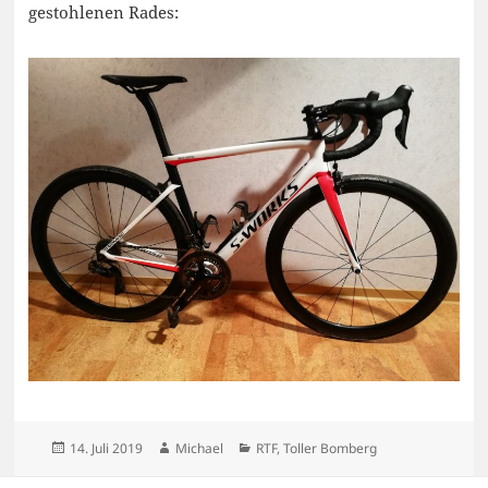
gestohlenen Rades:
Veröffentlicht
Autor
Kategorien
14. Juli 2019
Michael
RTF
,
Toller Bomberg
am