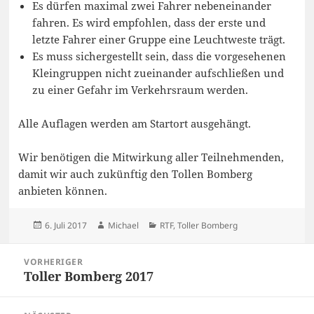
Es dürfen maximal zwei Fahrer nebeneinander
fahren. Es wird empfohlen, dass der erste und
letzte Fahrer einer Gruppe eine Leuchtweste trägt.
Es muss sichergestellt sein, dass die vorgesehenen
Kleingruppen nicht zueinander aufschließen und
zu einer Gefahr im Verkehrsraum werden.
Alle Auflagen werden am Startort ausgehängt.
Wir benötigen die Mitwirkung aller Teilnehmenden,
damit wir auch zukünftig den Tollen Bomberg
anbieten können.
Veröffentlicht
Autor
Kategorien
6. Juli 2017
Michael
RTF
,
Toller Bomberg
am
Beitragsnavigation
VORHERIGER
Toller Bomberg 2017
Vorheriger
Beitrag: