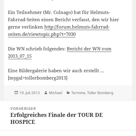
Ein Teilnehmer (Mr. Colnago) hat für Helmuts-
Fahrrad-Seiten einen Bericht verfasst, den wir hier
gerne verlinken
http://forum.helmuts-fahrrad-
seiten.de/viewtopic.php?t=7030
Die WN schrieb folgendes:
Bericht der WN vom
2013_07_15
Eine Bildergalerie haben wir auch erstellt …
[mygal=tollerbomberg2013]
Veröffentlicht
Autor
Kategorien
19. Juli 2013
Michael
Termine
,
Toller Bomberg
am
Beitragsnavigation
VORHERIGER
Erfolgreiches Finale der TOUR DE
Vorheriger
HOSPICE
Beitrag: