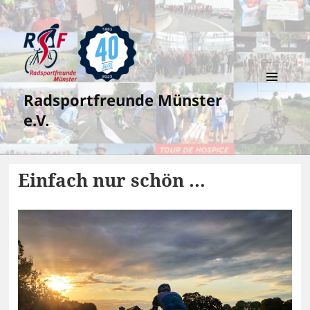
Radsportfreunde Münster
MENÜ
UND
e.V.
WIDGETS
Einfach nur schön …