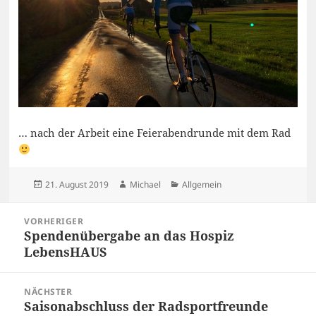
… nach der Arbeit eine Feierabendrunde mit dem Rad
Veröffentlicht
Autor
Kategorien
21. August 2019
Michael
Allgemein
am
Beitragsnavigation
VORHERIGER
Spendenübergabe an das Hospiz
Vorheriger
LebensHAUS
Beitrag:
NÄCHSTER
Saisonabschluss der Radsportfreunde
Nächster