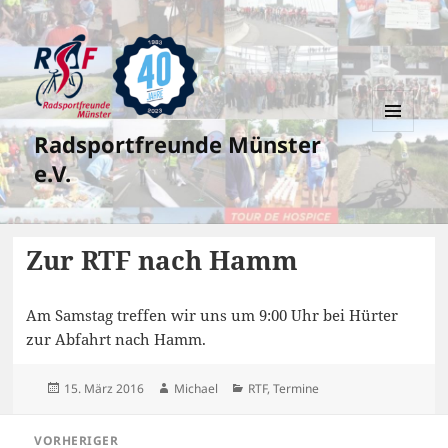
Radsportfreunde Münster
MENÜ
UND
e.V.
WIDGETS
Zur RTF nach Hamm
Am Samstag treffen wir uns um 9:00 Uhr bei Hürter
zur Abfahrt nach Hamm.
Veröffentlicht
Autor
Kategorien
15. März 2016
Michael
RTF
,
Termine
am
Beitragsnavigation
VORHERIGER