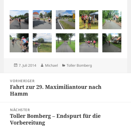
Veröffentlicht
Autor
Kategorien
7. Juli 2014
Michael
Toller Bomberg
am
Beitragsnavigation
VORHERIGER
Fahrt zur 29. Maximiliantour nach
Vorheriger
Hamm
Beitrag:
NÄCHSTER
Toller Bomberg – Endspurt für die
Nächster
Vorbereitung
Beitrag: