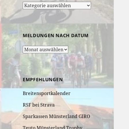
Rubrik-
Auswahl:
MELDUNGEN NACH DATUM
Meldungen
nach
Datum
EMPFEHLUNGEN
Breitensportkalender
RSF bei Strava
Sparkassen Münsterland GIRO
Teuto Münsterland Trophy