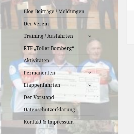
Blog-Beiträge / Meldungen
Der Verein
untermenü
Training / Ausfahrten
öffnen
RTF „Toller Bomberg“
Aktivitäten
untermenü
Permanenten
öffnen
untermenü
Etappenfahrten
öffnen
Der Vorstand
Datenschutzerklärung
Kontakt & Impressum