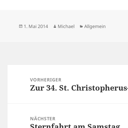
Veröffentlicht
Autor
Kategorien
1. Mai 2014
Michael
Allgemein
am
Beitragsnavigation
VORHERIGER
Zur 34. St. Christopheru
Vorheriger
Beitrag:
NÄCHSTER
Sternfahrt am Samstag
Nächster