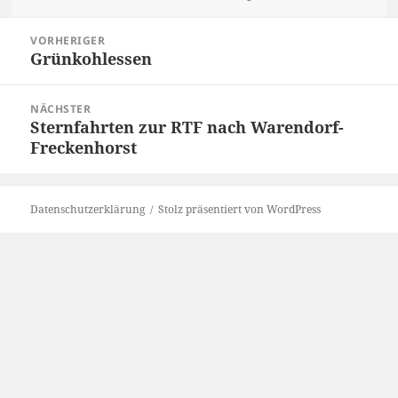
am
Beitragsnavigation
VORHERIGER
Grünkohlessen
Vorheriger
Beitrag:
NÄCHSTER
Sternfahrten zur RTF nach Warendorf-
Nächster
Freckenhorst
Beitrag:
Datenschutzerklärung
Stolz präsentiert von WordPress