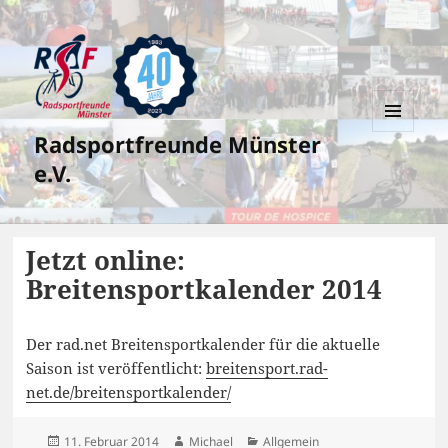
Radsportfreunde Münster
MENÜ
UND
e.V.
WIDGETS
Jetzt online:
Breitensportkalender 2014
Der rad.net Breitensportkalender für die aktuelle
Saison ist veröffentlicht:
breitensport.rad-
net.de/breitensportkalender/
Veröffentlicht
Autor
Kategorien
11. Februar 2014
Michael
Allgemein