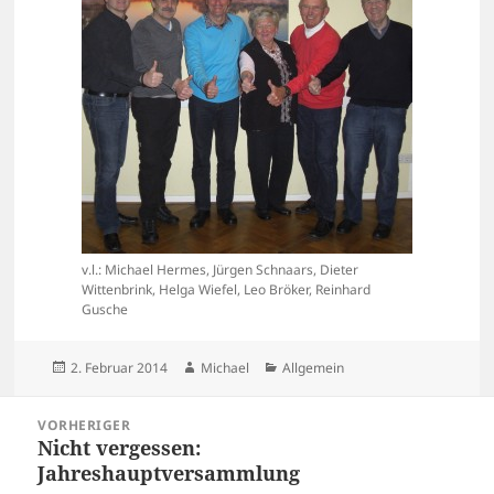
v.l.: Michael Hermes, Jürgen Schnaars, Dieter
Wittenbrink, Helga Wiefel, Leo Bröker, Reinhard
Gusche
Veröffentlicht
Autor
Kategorien
2. Februar 2014
Michael
Allgemein
am
Beitragsnavigation
VORHERIGER
Nicht vergessen:
Vorheriger
Jahreshauptversammlung
Beitrag: