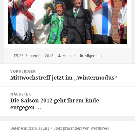
Veröffentlicht
Autor
Kategorien
26. September 2012
Michael
Allgemein
am
Beitragsnavigation
VORHERIGER
Mittwochstreff jetzt im „Wintermodus“
Vorheriger
Beitrag:
NÄCHSTER
Die Saison 2012 geht ihrem Ende
Nächster
entgegen …
Beitrag:
Datenschutzerklärung
Stolz präsentiert von WordPress