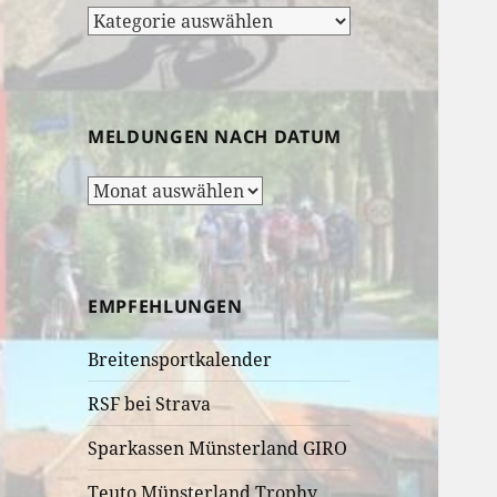
Rubrik-
Auswahl:
MELDUNGEN NACH DATUM
Meldungen
nach
Datum
EMPFEHLUNGEN
Breitensportkalender
RSF bei Strava
Sparkassen Münsterland GIRO
Teuto Münsterland Trophy