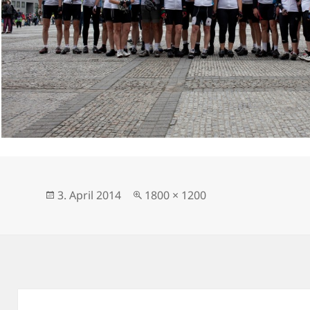
Veröffentlicht
Originalgröße
3. April 2014
1800 × 1200
am
Beitragsnavigation