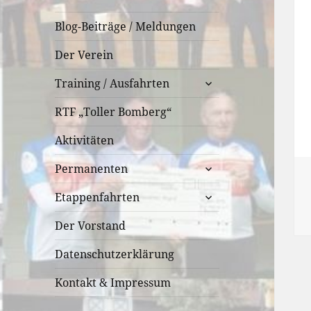
Blog-Beiträge / Meldungen
Der Verein
untermenü
Training / Ausfahrten
öffnen
RTF „Toller Bomberg“
Aktivitäten
untermenü
Permanenten
öffnen
untermenü
Etappenfahrten
öffnen
Der Vorstand
Datenschutzerklärung
Kontakt & Impressum