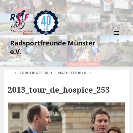
Radsportfreunde Münster
MENÜ
UND
e.V.
WIDGETS
VORHERIGES BILD
NÄCHSTES BILD
2013_tour_de_hospice_253