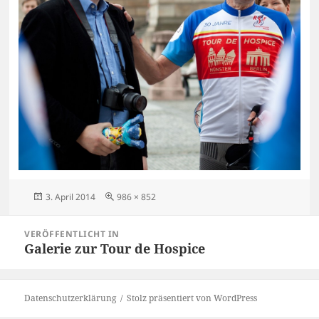
Veröffentlicht
Originalgröße
3. April 2014
986 × 852
am
Beitragsnavigation
VERÖFFENTLICHT IN
Galerie zur Tour de Hospice
Datenschutzerklärung
Stolz präsentiert von WordPress