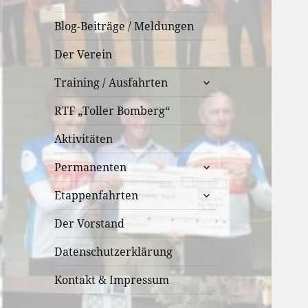
Blog-Beiträge / Meldungen
Der Verein
untermenü
Training / Ausfahrten
öffnen
RTF „Toller Bomberg“
Aktivitäten
untermenü
Permanenten
öffnen
untermenü
Etappenfahrten
öffnen
Der Vorstand
Datenschutzerklärung
Kontakt & Impressum