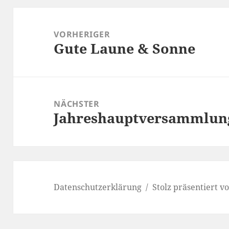
Beitragsnavigation
VORHERIGER
Gute Laune & Sonne
Vorheriger
Beitrag:
NÄCHSTER
Jahreshauptversammlun
Nächster
Beitrag:
Datenschutzerklärung
Stolz präsentiert 