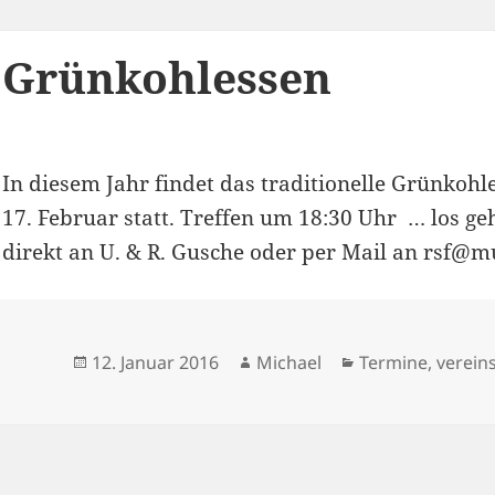
Grünkohlessen
In diesem Jahr findet das traditionelle Grünko
17. Februar statt. Treffen um 18:30 Uhr … los g
direkt an U. & R. Gusche oder per Mail an rsf@m
Veröffentlicht
Autor
Kategorien
12. Januar 2016
Michael
Termine
,
verein
am