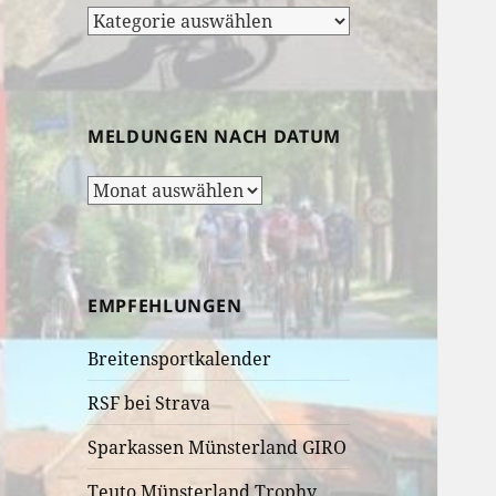
Rubrik-
Auswahl:
MELDUNGEN NACH DATUM
Meldungen
nach
Datum
EMPFEHLUNGEN
Breitensportkalender
RSF bei Strava
Sparkassen Münsterland GIRO
Teuto Münsterland Trophy