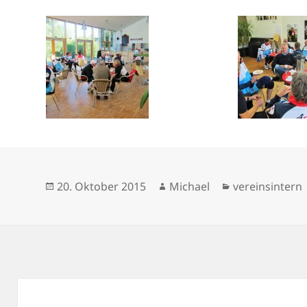
Veröffentlicht
Autor
Kategorien
20. Oktober 2015
Michael
vereinsintern
am
Beitragsnavigation