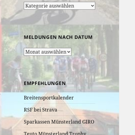
Rubrik-
Auswahl:
MELDUNGEN NACH DATUM
Meldungen
nach
Datum
EMPFEHLUNGEN
Breitensportkalender
RSF bei Strava
Sparkassen Münsterland GIRO
Teuto Münsterland Trophy