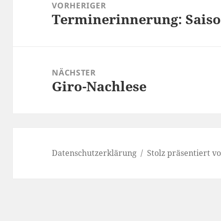
VORHERIGER
Terminerinnerung: Sais
Vorheriger
Beitrag:
NÄCHSTER
Giro-Nachlese
Nächster
Beitrag:
Datenschutzerklärung
Stolz präsentiert 