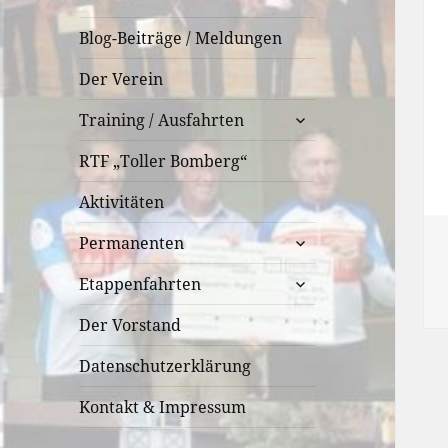
Blog-Beiträge / Meldungen
Der Verein
untermenü
Training / Ausfahrten
öffnen
RTF „Toller Bomberg“
Aktivitäten
untermenü
Permanenten
öffnen
untermenü
Etappenfahrten
öffnen
Der Vorstand
Datenschutzerklärung
Kontakt & Impressum