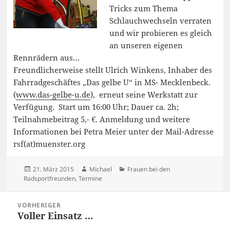
Tricks zum Thema
Schlauchwechseln verraten
und wir probieren es gleich
an unseren eigenen
Rennrädern aus…
Freundlicherweise stellt Ulrich Winkens, Inhaber des
Fahrradgeschäftes „Das gelbe U“ in MS- Mecklenbeck.
(
www.das-gelbe-u.de
), erneut seine Werkstatt zur
Verfügung. Start um 16:00 Uhr; Dauer ca. 2h;
Teilnahmebeitrag 5,- €. Anmeldung und weitere
Informationen bei Petra Meier unter der Mail-Adresse
rsf(at)muenster.org
Veröffentlicht
Autor
Kategorien
21. März 2015
Michael
Frauen bei den
am
Radsportfreunden
,
Termine
Beitragsnavigation
VORHERIGER
Voller Einsatz …
Vorheriger
Beitrag: