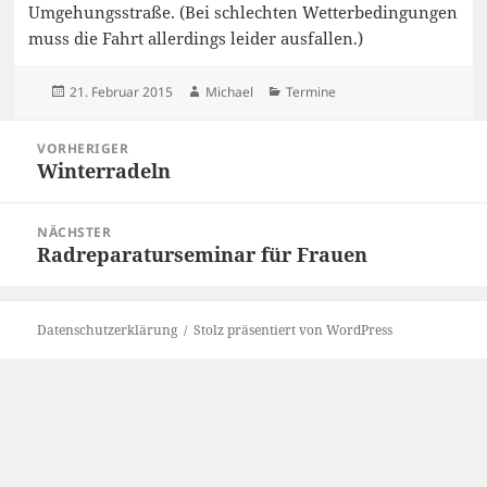
Umgehungsstraße. (Bei schlechten Wetterbedingungen
muss die Fahrt allerdings leider ausfallen.)
Veröffentlicht
Autor
Kategorien
21. Februar 2015
Michael
Termine
am
Beitragsnavigation
VORHERIGER
Winterradeln
Vorheriger
Beitrag:
NÄCHSTER
Radreparaturseminar für Frauen
Nächster
Beitrag:
Datenschutzerklärung
Stolz präsentiert von WordPress