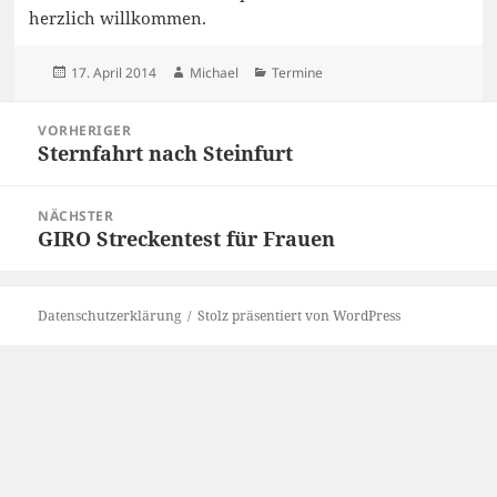
herzlich willkommen.
Veröffentlicht
Autor
Kategorien
17. April 2014
Michael
Termine
am
Beitragsnavigation
VORHERIGER
Sternfahrt nach Steinfurt
Vorheriger
Beitrag:
NÄCHSTER
GIRO Streckentest für Frauen
Nächster
Beitrag:
Datenschutzerklärung
Stolz präsentiert von WordPress