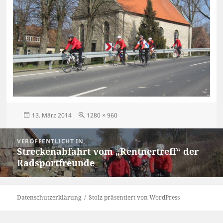
Veröffentlicht
Originalgröße
13. März 2014
1280 × 960
am
Beitragsnavigation
VERÖFFENTLICHT IN
Streckenabfahrt vom „Rentnertreff“ der
Radsportfreunde
Datenschutzerklärung
Stolz präsentiert von WordPress