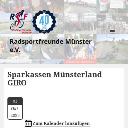
Radsportfreunde Münster
MENÜ
UND
e.V.
WIDGETS
Sparkassen Münsterland
GIRO
03
Okt.
2023
Zum Kalender hinzufügen