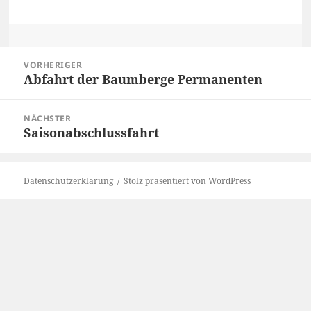
Beitragsnavigation
VORHERIGER
Abfahrt der Baumberge Permanenten
Vorheriger
Beitrag:
NÄCHSTER
Saisonabschlussfahrt
Nächster
Beitrag:
Datenschutzerklärung
Stolz präsentiert von WordPress