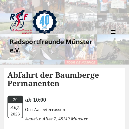
Radsportfreunde Münster
MENÜ
UND
e.V.
WIDGETS
Abfahrt der Baumberge
Permanenten
ab 10:00
20
Aug.
Ort: Aaseeterrassen
2023
Annette-Allee 7, 48149 Münster