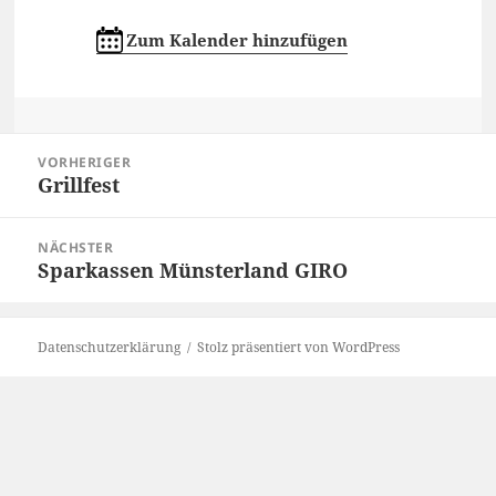
Zum Kalender hinzufügen
Beitragsnavigation
VORHERIGER
Grillfest
Vorheriger
Beitrag:
NÄCHSTER
Sparkassen Münsterland GIRO
Nächster
Beitrag:
Datenschutzerklärung
Stolz präsentiert von WordPress