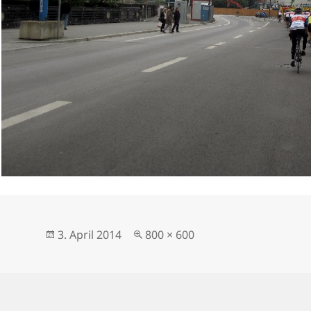
Veröffentlicht
Originalgröße
3. April 2014
800 × 600
am