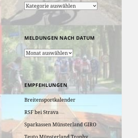
Rubrik-
Auswahl:
MELDUNGEN NACH DATUM
Meldungen
nach
Datum
EMPFEHLUNGEN
Breitensportkalender
RSF bei Strava
Sparkassen Münsterland GIRO
Teuto Münsterland Trophy