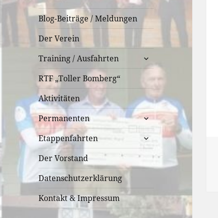
Blog-Beiträge / Meldungen
Der Verein
untermenü
Training / Ausfahrten
öffnen
RTF „Toller Bomberg“
Aktivitäten
untermenü
Permanenten
öffnen
untermenü
Etappenfahrten
öffnen
Der Vorstand
Datenschutzerklärung
Kontakt & Impressum