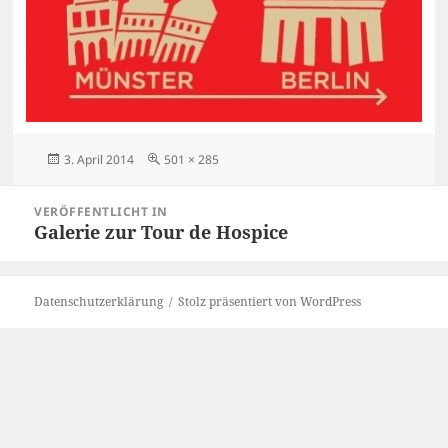
Veröffentlicht
Originalgröße
3. April 2014
501 × 285
am
Beitragsnavigation
VERÖFFENTLICHT IN
Galerie zur Tour de Hospice
Datenschutzerklärung
Stolz präsentiert von WordPress