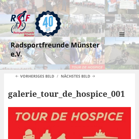
Radsportfreunde Münster
MENÜ
UND
e.V.
WIDGETS
VORHERIGES BILD
NÄCHSTES BILD
galerie_tour_de_hospice_001