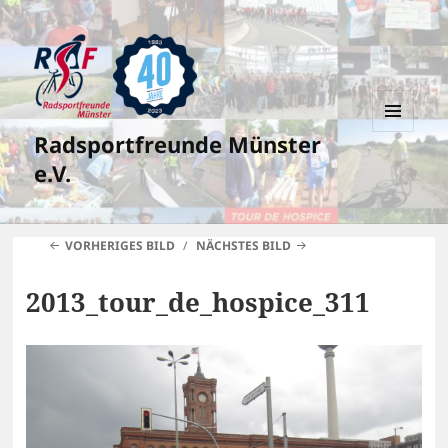
Radsportfreunde Münster
MENÜ
UND
e.V.
WIDGETS
VORHERIGES BILD
NÄCHSTES BILD
2013_tour_de_hospice_311