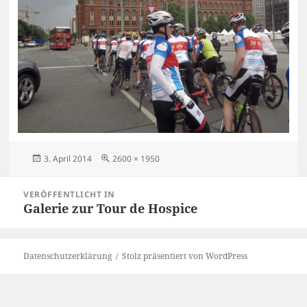
Veröffentlicht
Originalgröße
3. April 2014
2600 × 1950
am
Beitragsnavigation
VERÖFFENTLICHT IN
Galerie zur Tour de Hospice
Datenschutzerklärung
Stolz präsentiert von WordPress