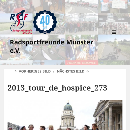
Radsportfreunde Münster
MENÜ
UND
e.V.
WIDGETS
VORHERIGES BILD
NÄCHSTES BILD
2013_tour_de_hospice_273