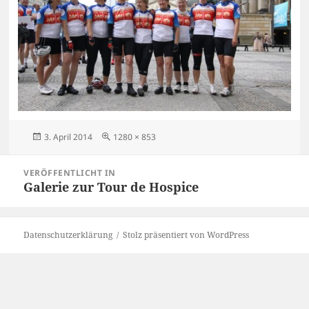
Veröffentlicht
Originalgröße
3. April 2014
1280 × 853
am
Beitragsnavigation
VERÖFFENTLICHT IN
Galerie zur Tour de Hospice
Datenschutzerklärung
Stolz präsentiert von WordPress