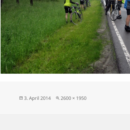
Veröffentlicht
Originalgröße
3. April 2014
2600 × 1950
am