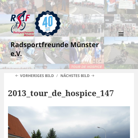
Radsportfreunde Münster
MENÜ
UND
e.V.
WIDGETS
VORHERIGES BILD
NÄCHSTES BILD
2013_tour_de_hospice_147