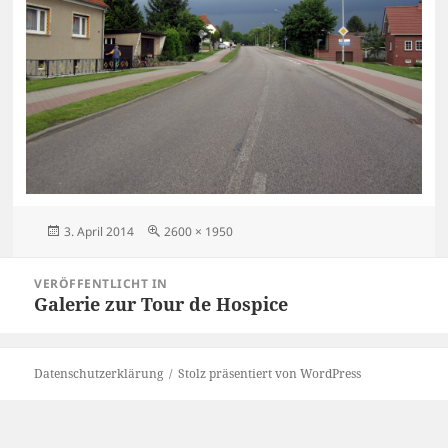
Veröffentlicht
Originalgröße
3. April 2014
2600 × 1950
am
Beitragsnavigation
VERÖFFENTLICHT IN
Galerie zur Tour de Hospice
Datenschutzerklärung
Stolz präsentiert von WordPress