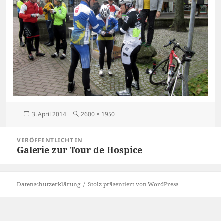
Veröffentlicht
Originalgröße
3. April 2014
2600 × 1950
am
Beitragsnavigation
VERÖFFENTLICHT IN
Galerie zur Tour de Hospice
Datenschutzerklärung
Stolz präsentiert von WordPress