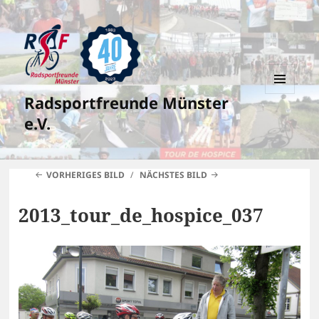
Radsportfreunde Münster
MENÜ
UND
e.V.
WIDGETS
VORHERIGES BILD
NÄCHSTES BILD
2013_tour_de_hospice_037