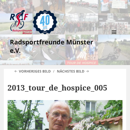
Radsportfreunde Münster
MENÜ
UND
e.V.
WIDGETS
VORHERIGES BILD
NÄCHSTES BILD
2013_tour_de_hospice_005