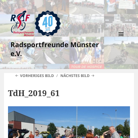
Radsportfreunde Münster
MENÜ
UND
e.V.
WIDGETS
VORHERIGES BILD
NÄCHSTES BILD
TdH_2019_61