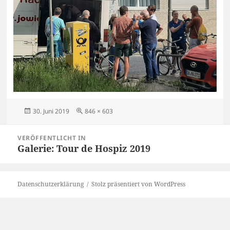
Veröffentlicht
Originalgröße
30. Juni 2019
846 × 603
am
Beitragsnavigation
VERÖFFENTLICHT IN
Galerie: Tour de Hospiz 2019
Datenschutzerklärung
Stolz präsentiert von WordPress