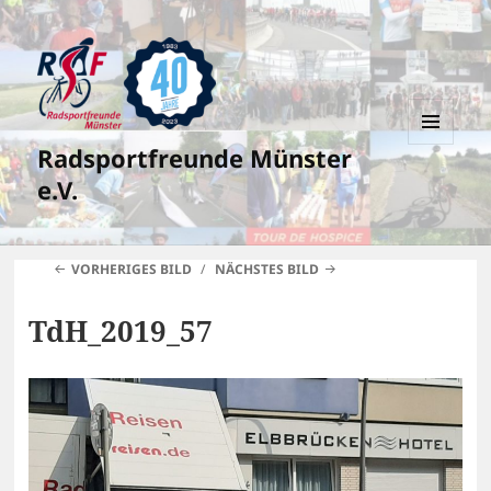
Radsportfreunde Münster
MENÜ
UND
e.V.
WIDGETS
VORHERIGES BILD
NÄCHSTES BILD
TdH_2019_57