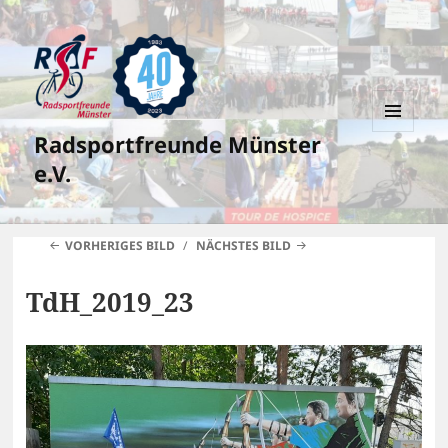
Radsportfreunde Münster
MENÜ
UND
e.V.
WIDGETS
VORHERIGES BILD
NÄCHSTES BILD
TdH_2019_23