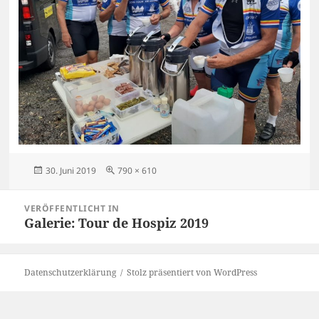
Veröffentlicht
Originalgröße
30. Juni 2019
790 × 610
am
Beitragsnavigation
VERÖFFENTLICHT IN
Galerie: Tour de Hospiz 2019
Datenschutzerklärung
Stolz präsentiert von WordPress