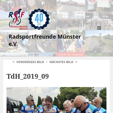
Radsportfreunde Münster
MENÜ
UND
e.V.
WIDGETS
VORHERIGES BILD
NÄCHSTES BILD
TdH_2019_09