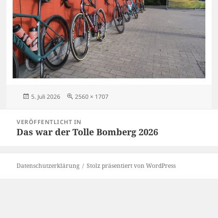
Veröffentlicht
Originalgröße
5. Juli 2026
2560 × 1707
am
Beitragsnavigation
VERÖFFENTLICHT IN
Das war der Tolle Bomberg 2026
Datenschutzerklärung
Stolz präsentiert von WordPress