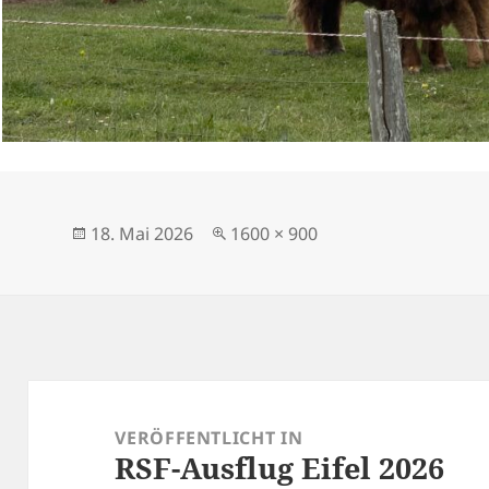
Veröffentlicht
Originalgröße
18. Mai 2026
1600 × 900
am
Beitragsnavigation
VERÖFFENTLICHT IN
RSF-Ausflug Eifel 2026