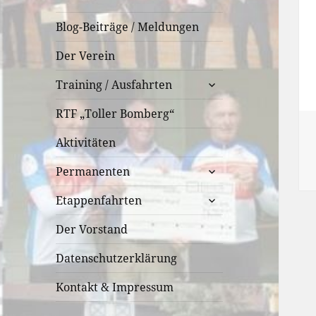
Blog-Beiträge / Meldungen
Der Verein
untermenü
Training / Ausfahrten
öffnen
RTF „Toller Bomberg“
Aktivitäten
untermenü
Permanenten
öffnen
untermenü
Etappenfahrten
öffnen
Der Vorstand
Datenschutzerklärung
Kontakt & Impressum