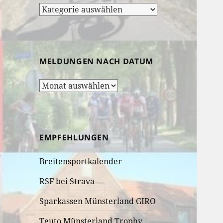
Rubrik-
Auswahl:
MELDUNGEN NACH DATUM
Meldungen
nach
Datum
EMPFEHLUNGEN
Breitensportkalender
RSF bei Strava
Sparkassen Münsterland GIRO
Teuto Münsterland Trophy