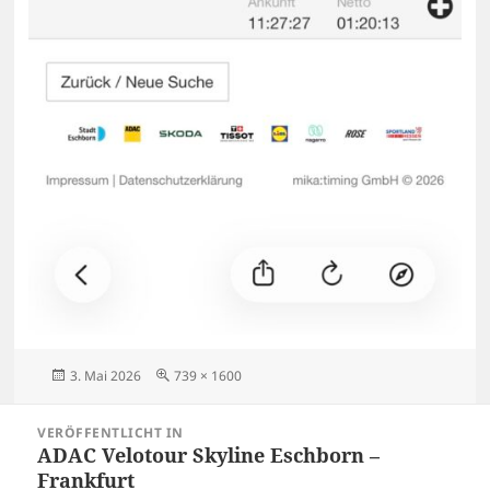
Veröffentlicht
Originalgröße
3. Mai 2026
739 × 1600
am
Beitragsnavigation
VERÖFFENTLICHT IN
ADAC Velotour Skyline Eschborn –
Frankfurt