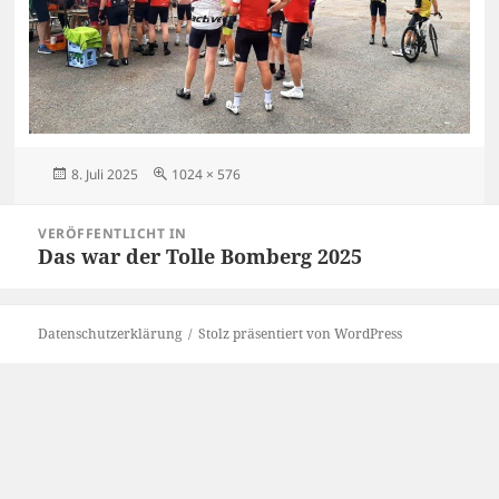
Veröffentlicht
Originalgröße
8. Juli 2025
1024 × 576
am
Beitragsnavigation
VERÖFFENTLICHT IN
Das war der Tolle Bomberg 2025
Datenschutzerklärung
Stolz präsentiert von WordPress