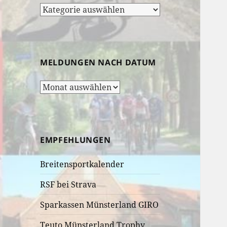
Rubrik-
Auswahl:
MELDUNGEN NACH DATUM
Meldungen
nach
Datum
EMPFEHLUNGEN
Breitensportkalender
RSF bei Strava
Sparkassen Münsterland GIRO
Teuto Münsterland Trophy