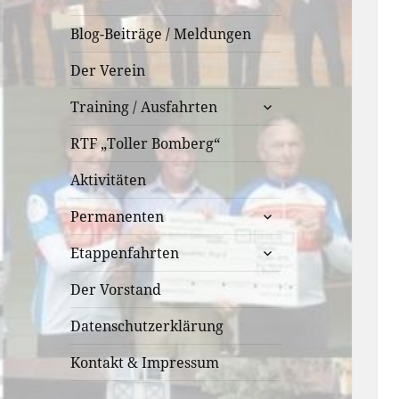
Blog-Beiträge / Meldungen
Der Verein
untermenü
Training / Ausfahrten
öffnen
RTF „Toller Bomberg“
Aktivitäten
untermenü
Permanenten
öffnen
untermenü
Etappenfahrten
öffnen
Der Vorstand
Datenschutzerklärung
Kontakt & Impressum