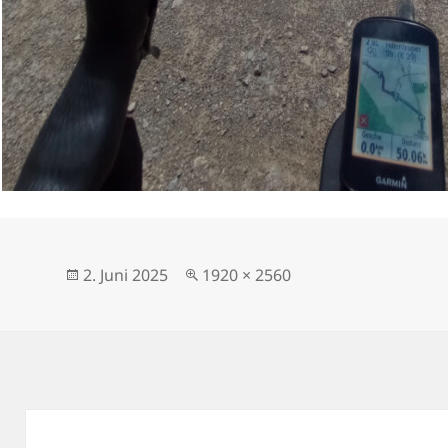
Veröffentlicht
Originalgröße
2. Juni 2025
1920 × 2560
am
Beitragsnavigation