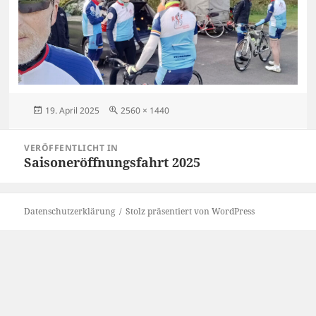
Veröffentlicht
Originalgröße
19. April 2025
2560 × 1440
am
Beitragsnavigation
VERÖFFENTLICHT IN
Saisoneröffnungsfahrt 2025
Datenschutzerklärung
Stolz präsentiert von WordPress