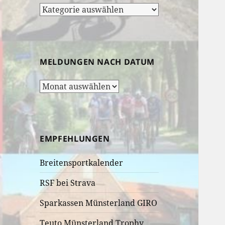
Rubrik-
Auswahl:
MELDUNGEN NACH DATUM
Meldungen
nach
Datum
EMPFEHLUNGEN
Breitensportkalender
RSF bei Strava
Sparkassen Münsterland GIRO
Teuto Münsterland Trophy