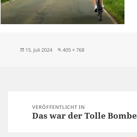
Veröffentlicht
Originalgröße
15. Juli 2024
405 × 768
am
Beitragsnavigation
VERÖFFENTLICHT IN
Das war der Tolle Bombe