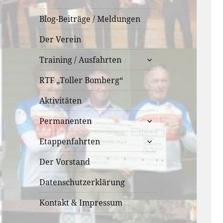
Blog-Beiträge / Meldungen
Der Verein
untermenü
Training / Ausfahrten
öffnen
RTF „Toller Bomberg“
Aktivitäten
untermenü
Permanenten
öffnen
untermenü
Etappenfahrten
öffnen
Der Vorstand
Datenschutzerklärung
Kontakt & Impressum