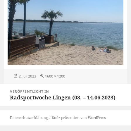
Veröffentlicht
Originalgröße
2. Juli 2023
1600 × 1200
am
Beitragsnavigation
VERÖFFENTLICHT IN
Radsportwoche Lingen (08. – 14.06.2023)
Datenschutzerklärung
Stolz präsentiert von WordPress