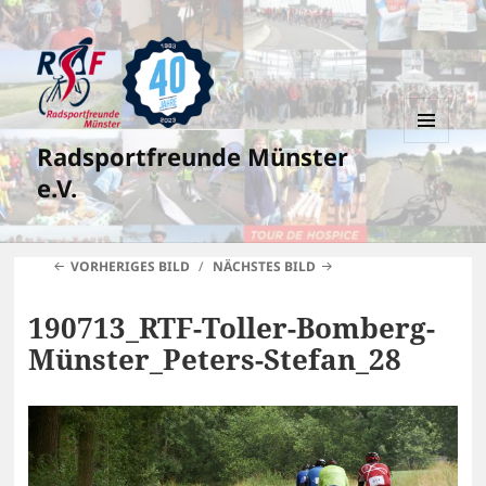
Radsportfreunde Münster
MENÜ
UND
e.V.
WIDGETS
VORHERIGES BILD
NÄCHSTES BILD
190713_RTF-Toller-Bomberg-
Münster_Peters-Stefan_28