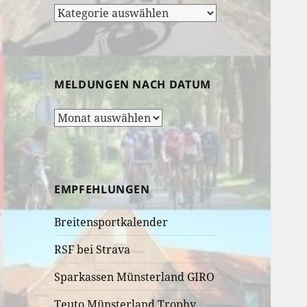
Rubrik-
Auswahl:
MELDUNGEN NACH DATUM
Meldungen
nach
Datum
EMPFEHLUNGEN
Breitensportkalender
RSF bei Strava
Sparkassen Münsterland GIRO
Teuto Münsterland Trophy