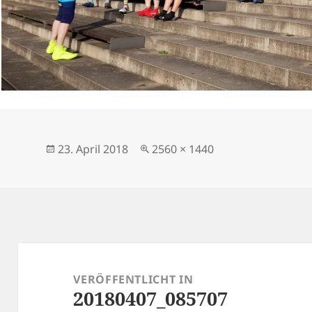
Veröffentlicht
Originalgröße
23. April 2018
2560 × 1440
am
Beitragsnavigation
VERÖFFENTLICHT IN
20180407_085707