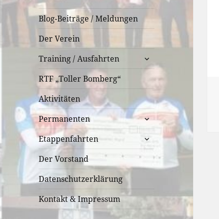
Blog-Beiträge / Meldungen
Der Verein
untermenü
Training / Ausfahrten
öffnen
RTF „Toller Bomberg“
Aktivitäten
untermenü
Permanenten
öffnen
untermenü
Etappenfahrten
öffnen
Der Vorstand
Datenschutzerklärung
Kontakt & Impressum