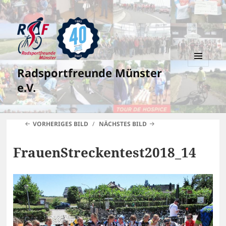
Radsportfreunde Münster
MENÜ
UND
e.V.
WIDGETS
VORHERIGES BILD
NÄCHSTES BILD
FrauenStreckentest2018_14