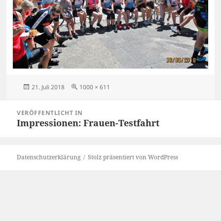
Veröffentlicht
Originalgröße
21. Juli 2018
1000 × 611
am
Beitragsnavigation
VERÖFFENTLICHT IN
Impressionen: Frauen-Testfahrt
Datenschutzerklärung
Stolz präsentiert von WordPress