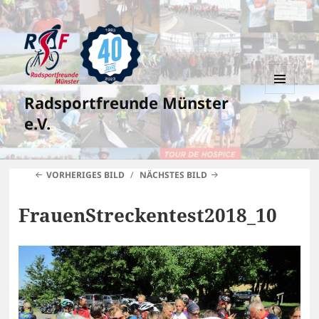
Radsportfreunde Münster
MENÜ
UND
e.V.
WIDGETS
VORHERIGES BILD
NÄCHSTES BILD
FrauenStreckentest2018_10