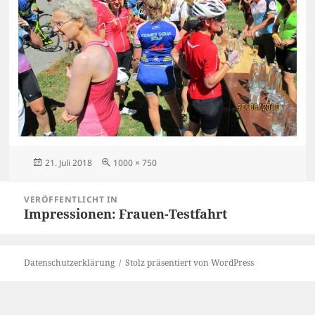
Veröffentlicht
Originalgröße
21. Juli 2018
1000 × 750
am
Beitragsnavigation
VERÖFFENTLICHT IN
Impressionen: Frauen-Testfahrt
Datenschutzerklärung
Stolz präsentiert von WordPress