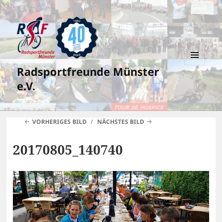
Radsportfreunde Münster
MENÜ
UND
e.V.
WIDGETS
VORHERIGES BILD
NÄCHSTES BILD
20170805_140740