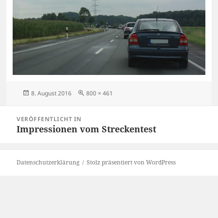
Veröffentlicht
Originalgröße
8. August 2016
800 × 461
am
Beitragsnavigation
VERÖFFENTLICHT IN
Impressionen vom Streckentest
Datenschutzerklärung
Stolz präsentiert von WordPress