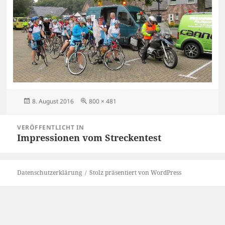
Veröffentlicht
Originalgröße
8. August 2016
800 × 481
am
Beitragsnavigation
VERÖFFENTLICHT IN
Impressionen vom Streckentest
Datenschutzerklärung
Stolz präsentiert von WordPress