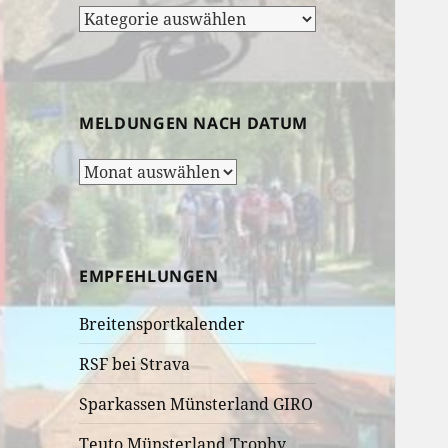
Rubrik-
Auswahl:
MELDUNGEN NACH DATUM
Meldungen
nach
Datum
EMPFEHLUNGEN
Breitensportkalender
RSF bei Strava
Sparkassen Münsterland GIRO
Teuto Münsterland Trophy