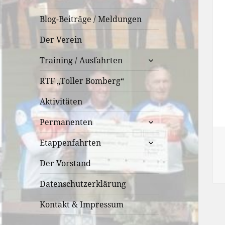
Blog-Beiträge / Meldungen
Der Verein
untermenü
Training / Ausfahrten
öffnen
RTF „Toller Bomberg“
Aktivitäten
untermenü
Permanenten
öffnen
untermenü
Etappenfahrten
öffnen
Der Vorstand
Datenschutzerklärung
Kontakt & Impressum