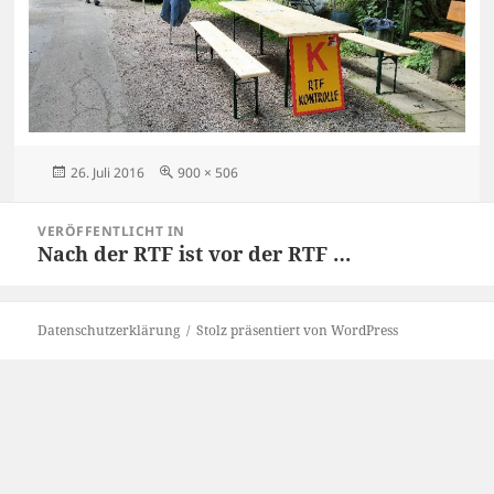
Veröffentlicht
Originalgröße
26. Juli 2016
900 × 506
am
Beitragsnavigation
VERÖFFENTLICHT IN
Nach der RTF ist vor der RTF …
Datenschutzerklärung
Stolz präsentiert von WordPress